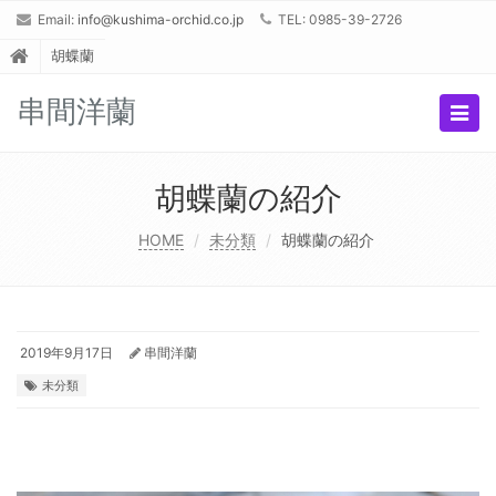
Email:
info@kushima-orchid.co.jp
TEL: 0985-39-2726
胡蝶蘭
串間洋蘭
Togg
navig
胡蝶蘭の紹介
HOME
未分類
胡蝶蘭の紹介
2019年9月17日
串間洋蘭
未分類