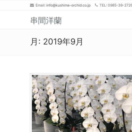
Email:
info@kushima-orchid.co.jp
TEL: 0985-39-272
串間洋蘭
月:
2019年9月