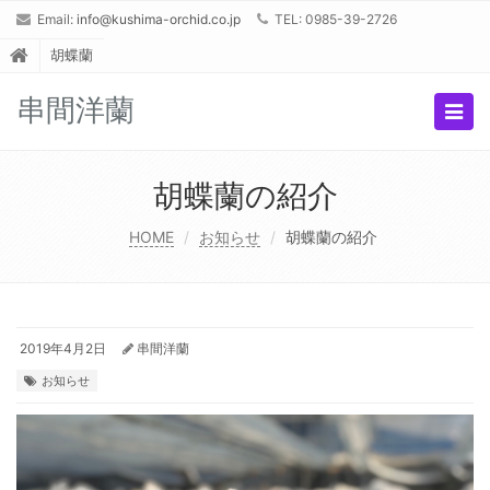
Email:
info@kushima-orchid.co.jp
TEL: 0985-39-2726
胡蝶蘭
串間洋蘭
Togg
navig
胡蝶蘭の紹介
HOME
お知らせ
胡蝶蘭の紹介
2019年4月2日
串間洋蘭
お知らせ