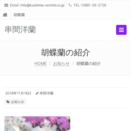
Email:
info@kushima-orchid.co.jp
TEL: 0985-39-2726
胡蝶蘭
串間洋蘭
Togg
navig
胡蝶蘭の紹介
HOME
お知らせ
胡蝶蘭の紹介
2018年11月16日
串間洋蘭
お知らせ