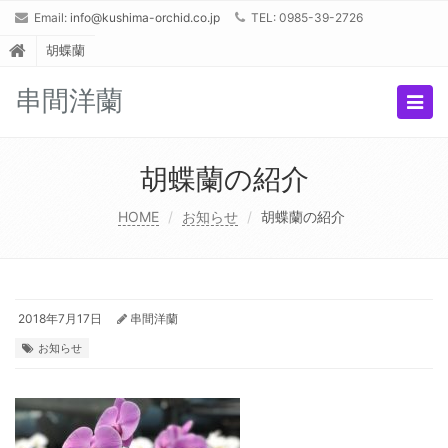
Email:
info@kushima-orchid.co.jp
TEL: 0985-39-2726
胡蝶蘭
串間洋蘭
Togg
navig
胡蝶蘭の紹介
HOME
お知らせ
胡蝶蘭の紹介
2018年7月17日
串間洋蘭
お知らせ