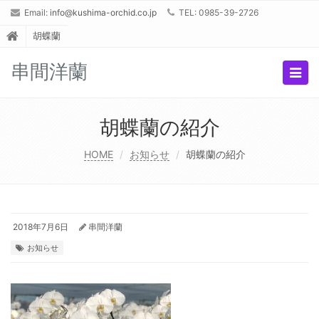
Email:
info@kushima-orchid.co.jp
TEL: 0985-39-2726
胡蝶蘭
串間洋蘭
Togg
navig
胡蝶蘭の紹介
HOME
お知らせ
胡蝶蘭の紹介
2018年7月6日
串間洋蘭
お知らせ